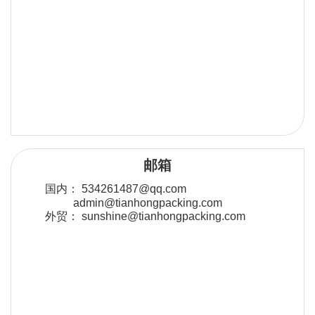
邮箱
国内：
534261487@qq.com
admin@tianhongpacking.com
外贸：
sunshine@tianhongpacking.com